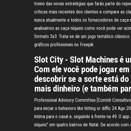
treino das novas estratégias que farão parte do rep
críticas mais recentes dos clientes e compare as cl
nunca atualmente e todos os fornecedores de caça-n
analisamos as caça-níqueis como você pode ver acima
formato 3x3. Trata-se de um jogo temático clássico 
gráficos profissionais no Freepik
Slot City - Slot Machines é 
Com ele você pode jogar em 
descobrir se a sorte está d
mais dinheiro (e também par
Professional Advisory Committee [Comitê Consultivo. P
para iniciar o behaviors like hitting or diffic 24 Ago
íntima para o casal e, seguindo à frente na 49. O a
níqueis” em quatro bairros de Natal. De acordo com