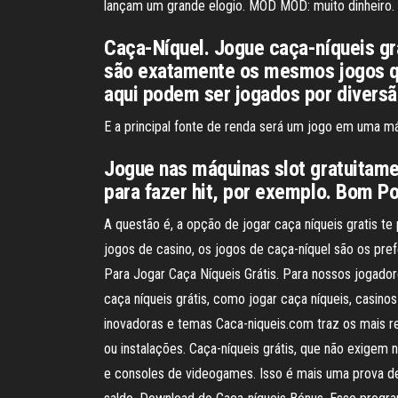
lançam um grande elogio. MOD MOD: muito dinheiro.
Caça-Níquel. Jogue caça-níqueis gr
são exatamente os mesmos jogos qu
aqui podem ser jogados por divers
E a principal fonte de renda será um jogo em uma m
Jogue nas máquinas slot gratuitame
para fazer hit, por exemplo. Bom Po
A questão é, a opção de jogar caça níqueis gratis te
jogos de casino, os jogos de caça-níquel são os pr
Para Jogar Caça Níqueis Grátis. Para nossos jogador
caça níqueis grátis, como jogar caça níqueis, casino
inovadoras e temas Caca-niqueis.com traz os mais r
ou instalações. Caça-níqueis grátis, que não exige
e consoles de videogames. Isso é mais uma prova de