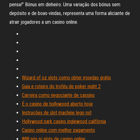
pensa!” Bónus em dinheiro. Uma variação dos bónus sem
depósito e de boas-vindas, representa uma forma aliciante de
atrair jogadores a um casino online.
Wizard of oz slots como obter moedas grátis
Guia e roteiro do troféu de poker night 2
Carreira como negociante de cassino
É o casino de hollywood aberto hoje
Instruções de slot machine lego nxt
Hollywood park casino inglewood califórnia
Casino online com melhor pagamento
888 nós nj slots de casino online