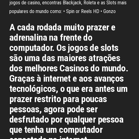
jogos de casino, encontras Blackjack, Roleta e as Slots mais
populares do mundo como: • Spin or Reels HD • Gonzo
A cada rodada muito prazer e
adrenalina na frente do
computador. Os jogos de slots
são uma das maiores atrações
dos melhores Casinos do mundo.
Graças à internet e aos avanços
tecnológicos, o que era antes um
prazer restrito para poucas
pessoas, agora pode ser
desfrutado por qualquer pessoa
que tenha um computador