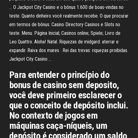
… O Jackpot City Casino e o bônus 1.600 de boas-vindas no
teste. Quanto dinheiro você realmente recebe. O que procurar
em termos de bônus. Casino Directory Casinos e Slots no
teste. Menu. Página Inicial; Casinos online; Spiele; Livro de
Leo Quattro. Aloha! Natal. Riquezas de midgard: aterrar e
expandir. Raiva dos mares . Rei das trevas: riquezas proibidas.
Jackpot City Casino …
Para entender o princípio do
bonus de casino sem deposito,
você deve primeiro esclarecer o
que o conceito de depósito inclui.
No contexto de jogos em
máquinas caça-níqueis, um
depósito é considerado um saldo