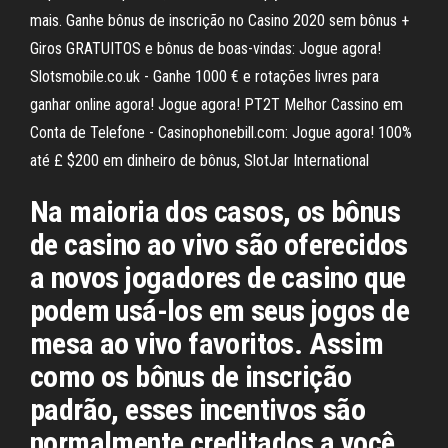
mais. Ganhe bônus de inscrição no Casino 2020 sem bônus +
Giros GRATUITOS e bônus de boas-vindas: Jogue agora!
Slotsmobile.co.uk - Ganhe 1000 € e rotações livres para
ganhar online agora! Jogue agora! PT2T Melhor Cassino em
Conta de Telefone - Casinophonebill.com: Jogue agora! 100%
até £ $200 em dinheiro de bônus, SlotJar International
Na maioria dos casos, os bônus
de casino ao vivo são oferecidos
a novos jogadores de casino que
podem usá-los em seus jogos de
mesa ao vivo favoritos. Assim
como os bônus de inscrição
padrão, esses incentivos são
normalmente creditados a você