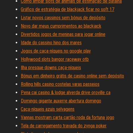
Como limpar slots de animais de estimação de batalha
Gráfico de estratégia de blackjack ficar no soft 17
Listar novos cassinos sem bônus de depósito
Novo dar meus cumprimentos ao blackjack
Divertidos jogos de meninas para jogar online
Idade do cassino hino dos mares
Jogos de caça-níqueis no google play
Hollywood slots bangor raceway otb
Ilha presque downs caça-níqueis
Bónus em dinheiro grátis de casino online sem depósito
Rolling hills casino costelas varas passeios
Pena cai casino & lodge alverda drive oroville ca
Domingo gigante auxerre abertura domingo
Caça-níqueis azuis selvagens
Vannas mostram carta cartão roda da fortuna jogo
Tela de carregamento travada do zynga poker