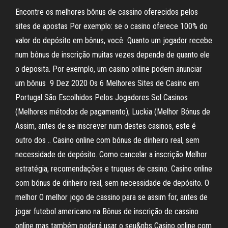
Encontre os melhores bônus de cassino oferecidos pelos
sites de apostas Por exemplo: se o casino oferece 100% do
valor do depósito em bônus, você Quanto um jogador recebe
num bônus de inscrição muitas vezes depende de quanto ele
o deposita. Por exemplo, um casino online podem anunciar
um bônus 9 Dez 2020 Os 6 Melhores Sites de Casino em
Portugal São Escolhidos Pelos Jogadores Sol Casinos
(Melhores métodos de pagamento); Luckia (Melhor Bónus de
Assim, antes de se inscrever num destes casinos, este é
outro dos .. Casino online com bónus de dinheiro real, sem
necessidade de depósito. Como cancelar a inscrição Melhor
estratégia, recomendações e truques de casino. Casino online
com bónus de dinheiro real, sem necessidade de depósito. O
melhor O melhor jogo de cassino para se assim for, antes de
jogar futebol americano na Bônus de inscrição de cassino
online mas também poderá usar o seu&nbs Casino online com