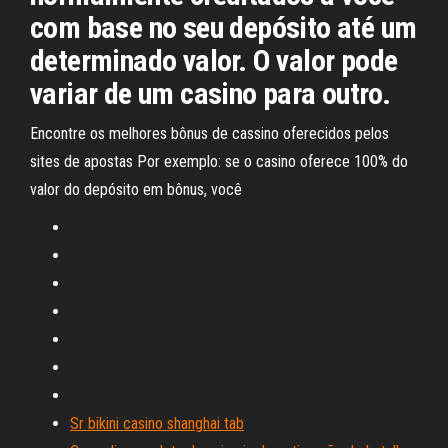
com base no seu depósito até um
determinado valor. O valor pode
variar de um casino para outro.
Encontre os melhores bônus de cassino oferecidos pelos
sites de apostas Por exemplo: se o casino oferece 100% do
valor do depósito em bônus, você
Sr bikini casino shanghai tab