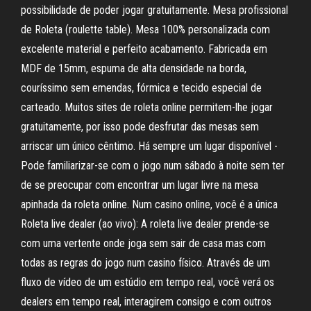
possibilidade de poder jogar gratuitamente. Mesa profissional
de Roleta (roulette table). Mesa 100% personalizada com
excelente material e perfeito acabamento. Fabricada em
MDF de 15mm, espuma de alta densidade na borda,
couríssimo sem emendas, fórmica e tecido especial de
carteado. Muitos sites de roleta online permitem-lhe jogar
gratuitamente, por isso pode desfrutar das mesas sem
arriscar um único cêntimo. Há sempre um lugar disponível -
Pode familiarizar-se com o jogo num sábado à noite sem ter
de se preocupar com encontrar um lugar livre na mesa
apinhada da roleta online. Num casino online, você é a única
Roleta live dealer (ao vivo): A roleta live dealer prende-se
com uma vertente onde joga sem sair de casa mas com
todas as regras do jogo num casino físico. Através de um
fluxo de vídeo de um estúdio em tempo real, você verá os
dealers em tempo real, interagirem consigo e com outros