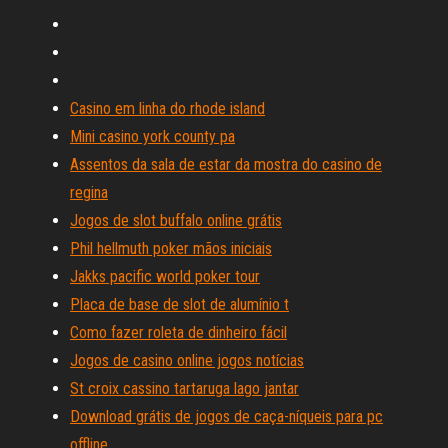
Casino em linha do rhode island
Mini casino york county pa
Assentos da sala de estar da mostra do casino de
regina
Jogos de slot buffalo online grátis
Phil hellmuth poker mãos iniciais
Jakks pacific world poker tour
Placa de base de slot de alumínio t
Como fazer roleta de dinheiro fácil
Jogos de casino online jogos notícias
St croix cassino tartaruga lago jantar
Download grátis de jogos de caça-níqueis para pc
offline