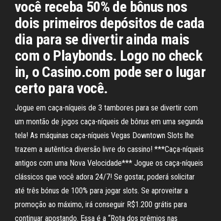
você receba 50% de bônus nos
dois primeiros depósitos de cada
dia para se divertir ainda mais
com o Playbonds. Logo no check
in, o Casino.com pode ser o lugar
certo para você.
Jogue em caça-níqueis de 3 tambores para se divertir com
um montão de jogos caça-níqueis de bônus em uma segunda
tela! As máquinas caça-níqueis Vegas Downtown Slots lhe
trazem a autêntica diversão livre do cassino! ***Caça-níqueis
antigos com uma Nova Velocidade*** Jogue os caça-níqueis
clássicos que você adora 24/7! Se gostar, poderá solicitar
até três bónus de 100% para jogar slots. Se aproveitar a
promoção ao máximo, irá conseguir R$1.200 grátis para
continuar apostando. Essa é a “Rota dos prêmios nas