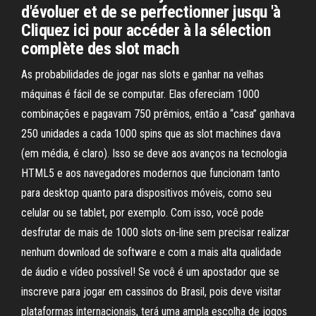
d'évoluer et de se perfectionner jusqu 'à
Cliquez ici pour accéder à la sélection
complète des slot mach
As probabilidades de jogar nas slots e ganhar na velhas
máquinas é fácil de se computar. Elas ofereciam 1000
combinações e pagavam 750 prêmios, então a “casa” ganhava
250 unidades a cada 1000 spins que as slot machines dava
(em média, é claro). Isso se deve aos avanços na tecnologia
HTML5 e aos navegadores modernos que funcionam tanto
para desktop quanto para dispositivos móveis, como seu
celular ou se tablet, por exemplo. Com isso, você pode
desfrutar de mais de 1000 slots on-line sem precisar realizar
nenhum download de software e com a mais alta qualidade
de áudio e vídeo possível! Se você é um apostador que se
inscreve para jogar em cassinos do Brasil, pois deve visitar
plataformas internacionais, terá uma ampla escolha de jogos