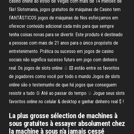
casino online ao estilo de Vegas com mais de 14 milhões de
fãs! Slotomania, jogos gratuitos de máquinas de Casino tem
FANTÁSTICOS jogos de máquinas de Nos esforçamos em
oferecer conteúdo adicional cada mês para que sempre
tenha coisas novas para se divertir. Este produto é destinado
a pessoas com mais de 21 anos para o único propósito de
entretenimento. Prática ou sucesso em jogos de casino
sociais não significa sucesso futuro em jogo com dinheiro
real. Os jogos de slots online ♤ ⚄ estão entre os favoritos
de jogadores como você por todo o mundo Jogos de slots
online são o testemunho de que há jogos que conseguem
resistir a tudo ① Até ao passar do tempo ♤ Jogue seus slots
favoritos online no celular & desktop e ganhar dinheiro real $ !
La plus grosse sélection de machines à
sous gratuites à essayer absolument chez
la machine à sous n'a jamais cessé