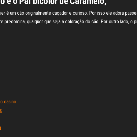
to e o Pai bicolor de Caramelo,
r é um cão originalmente caçador e curioso. Por isso ele adora passear 
re predomina, qualquer que seja a coloração do cão. Por outro lado, 
do casino
s
a