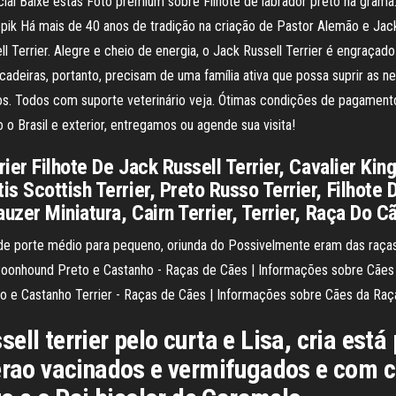
cial Baixe estas Foto premium sobre Filhote de labrador preto na grama.
eepik Há mais de 40 anos de tradição na criação de Pastor Alemão e Jack
ll Terrier. Alegre e cheio de energia, o Jack Russell Terrier é engra
cadeiras, portanto, precisam de uma família ativa que possa suprir as
. Todos com suporte veterinário veja. Ótimas condições de pagamento,
 o Brasil e exterior, entregamos ou agende sua visita!
rier Filhote De Jack Russell Terrier, Cavalier Kin
 Scottish Terrier, Preto Russo Terrier, Filhote 
uzer Miniatura, Cairn Terrier, Terrier, Raça Do C
, de porte médio para pequeno, oriunda do Possivelmente eram das raças p
r Coonhound Preto e Castanho - Raças de Cães | Informações sobre Cãe
o e Castanho Terrier - Raças de Cães | Informações sobre Cães da Raç
ll terrier pelo curta e Lisa, cria está
serao vacinados e vermifugados e com 