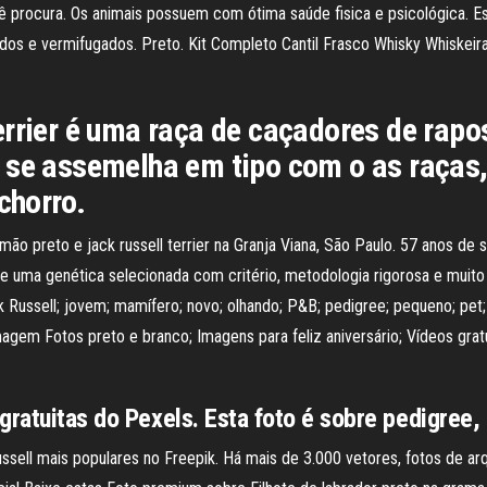
ocê procura. Os animais possuem com ótima saúde fisica e psicológica. 
ados e vermifugados. Preto. Kit Completo Cantil Frasco Whisky Whiskeir
rrier é uma raça de caçadores de raposa
 se assemelha em tipo com o as raças,
chorro.
mão preto e jack russell terrier na Granja Viana, São Paulo. 57 anos d
 de uma genética selecionada com critério, metodologia rigorosa e muito
Jack Russell; jovem; mamífero; novo; olhando; P&B; pedigree; pequeno; pet
 imagem Fotos preto e branco; Imagens para feliz aniversário; Vídeos gr
gratuitas do Pexels. Esta foto é sobre pedigree,
ssell mais populares no Freepik. Há mais de 3.000 vetores, fotos de a