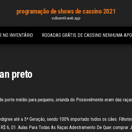
programação de shows de cassino 2021
vulkanntli.web.app
R NO INVENTÁRIO
RODADAS GRÁTIS DE CASSINO NENHUMA AP
tan preto
, de porte médio para pequeno, oriunda do Possivelmente eram das raças p
edigree até a 5ª Geração, sendo 100% importado todos os cães. Filhotes
. R$ 6, 01. Aulas Para Todas As Raças Adestramento De Quer comprar Ja