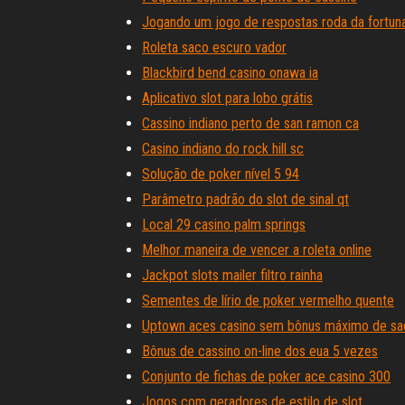
Jogando um jogo de respostas roda da fortun
Roleta saco escuro vador
Blackbird bend casino onawa ia
Aplicativo slot para lobo grátis
Cassino indiano perto de san ramon ca
Casino indiano do rock hill sc
Solução de poker nível 5 94
Parâmetro padrão do slot de sinal qt
Local 29 casino palm springs
Melhor maneira de vencer a roleta online
Jackpot slots mailer filtro rainha
Sementes de lírio de poker vermelho quente
Uptown aces casino sem bônus máximo de sa
Bônus de cassino on-line dos eua 5 vezes
Conjunto de fichas de poker ace casino 300
Jogos com geradores de estilo de slot