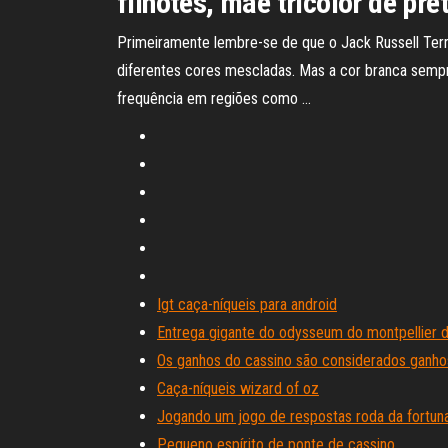
filhotes, mãe tricolor de pre
Primeiramente lembre-se de que o Jack Russell Terrie
diferentes cores mescladas. Mas a cor branca semp
frequência em regiões como …
Igt caça-níqueis para android
Entrega gigante do odysseum do montpellier 
Os ganhos do cassino são considerados ganho
Caça-níqueis wizard of oz
Jogando um jogo de respostas roda da fortun
Pequeno espírito de ponte de cassino