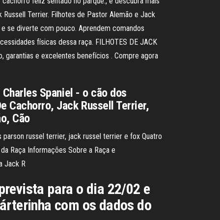
 cachorro feliz sentado no parque., e descubra mais
 Russell Terrier. Filhotes de Pastor Alemão e Jack
çado e se diverte com pouco. Aprendem comandos
 necessidades físicas dessa raça. FILHOTES DE JACK
 garantias e excelentes benefícios . Compre agora
g Charles Spaniel - o cão dos
De Cachorro, Jack Russell Terrier,
ão, Cão
arson russel terrier, jack russel terrier e fox Quatro
s da Raça Informações Sobre a Raça e
a Jack R
 prevista para o dia 22/02 e
cárterinha com os dados do