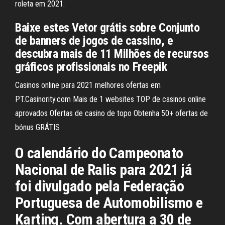
roleta em 2021.
Baixe estes Vetor grátis sobre Conjunto
de banners de jogos de cassino, e
descubra mais de 11 Milhões de recursos
gráficos profissionais no Freepik
Casinos online para 2021 melhores ofertas em
PT.Casinority.com Mais de 1 websites TOP de casinos online
aprovados Ofertas de casino de topo Obtenha 50+ ofertas de
bónus GRÁTIS
O calendário do Campeonato
Nacional de Ralis para 2021 já
foi divulgado pela Federação
Portuguesa de Automobilismo e
Karting. Com abertura a 30 de