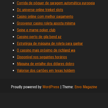
Corrida de pôquer de garagem automática europeia
Dc universe online trinket slots
Casino online com melhor pagamento
Grosvenor casino roleta aposta mínima
Seine e marne poker club
Cassino perto de gila bend az
Estratégia de máquina de roleta para ganhar
O cassino mais próximo de richland wa
Disponível nos seguintes horários
Máquina de entalhe dos dólares dobro
Valorise dos cartões em texas holdem
Proudly powered by
WordPress
|
Theme:
Envo Magazine