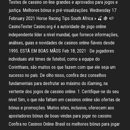
Testes de cassino on-line grandes e aprovados para jogos e
justiça. Melhores bônus e pré-visualizações. Wednesday 17
February 2021 Horse Racing Tips South Africa » 🍒 🍇 🍉
CasinoTester Casino.org é a autoridade de jogo online
independente líder a nível mundial, que fornece informações,
análises, guias e novidades de casinos online fiáveis desde
1995. ESTÁ EM BOAS MÃOS Feb 18, 2021 · De jogadores
individuais até times de futebol, como a equipe do
Corinthians, são muitos os que fazem com que ele seja um
sucesso no país. De olho nisso, confira dez conselhos
fundamentais para desfrutar ao máximo do iGaming, na
vertente dos jogos de cassino online. 1. Certifique-se do seu
nível Sim, o que não faltam em cassinos online são ofertas de
bônus e promoções. Muitos sites, inclusive, oferecem aos
apostadores bônus de boas-vindas para jogar no cassino.
Confira no Casinos Online Brasil os melhores bônus para jogar